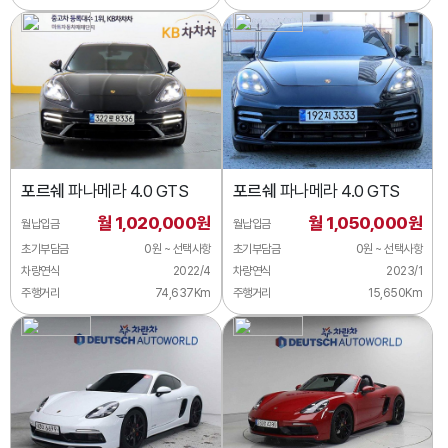
포르쉐
파나메라 4.0 GTS
포르쉐
파나메라 4.0 GTS
월 1,020,000원
월 1,050,000원
월납입금
월납입금
초기부담금
0원 ~ 선택사항
초기부담금
0원 ~ 선택사항
차량연식
2022/4
차량연식
2023/1
주행거리
74,637Km
주행거리
15,650Km