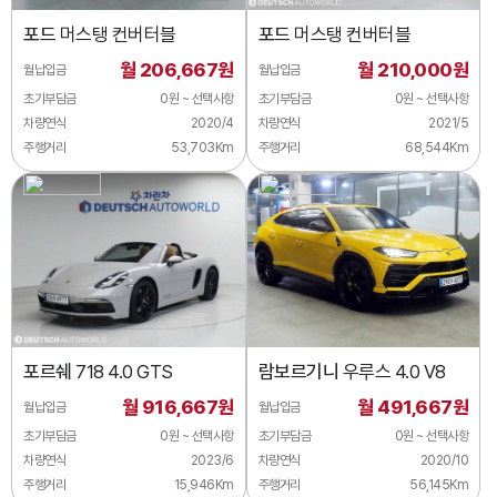
포드
머스탱 컨버터블
포드
머스탱 컨버터블
월 206,667원
월 210,000원
월납입금
월납입금
초기부담금
0원 ~ 선택사항
초기부담금
0원 ~ 선택사항
차량연식
2020/4
차량연식
2021/5
주행거리
53,703Km
주행거리
68,544Km
포르쉐
718 4.0 GTS
람보르기니
우루스 4.0 V8
월 916,667원
월 491,667원
월납입금
월납입금
초기부담금
0원 ~ 선택사항
초기부담금
0원 ~ 선택사항
차량연식
2023/6
차량연식
2020/10
주행거리
15,946Km
주행거리
56,145Km