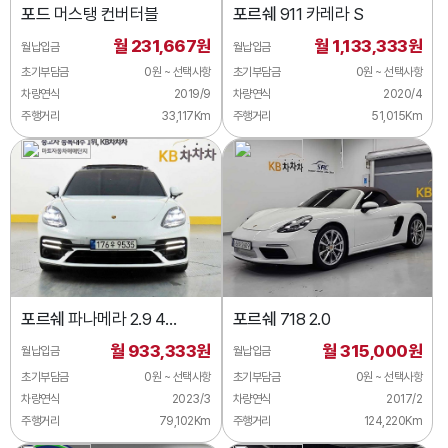
포드
머스탱 컨버터블
포르쉐
911 카레라 S
월 231,667원
월 1,133,333원
월납입금
월납입금
초기부담금
0원 ~ 선택사항
초기부담금
0원 ~ 선택사항
차량연식
2019/9
차량연식
2020/4
주행거리
33,117Km
주행거리
51,015Km
포르쉐
파나메라 2.9 4
포르쉐
718 2.0
플래티넘에디션
월 933,333원
월 315,000원
월납입금
월납입금
초기부담금
0원 ~ 선택사항
초기부담금
0원 ~ 선택사항
차량연식
2023/3
차량연식
2017/2
주행거리
79,102Km
주행거리
124,220Km