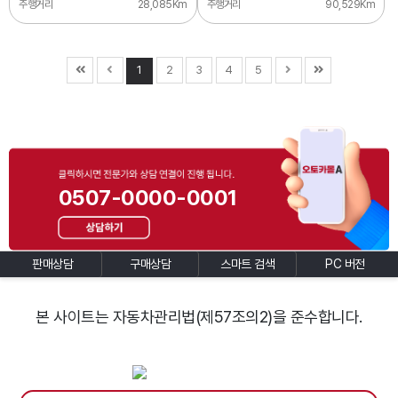
주행거리
28,085Km
주행거리
90,529Km
1
2
3
4
5
0507-0000-0001
판매상담
구매상담
스마트 검색
PC 버전
본 사이트는 자동차관리법(제57조의2)을 준수합니다.