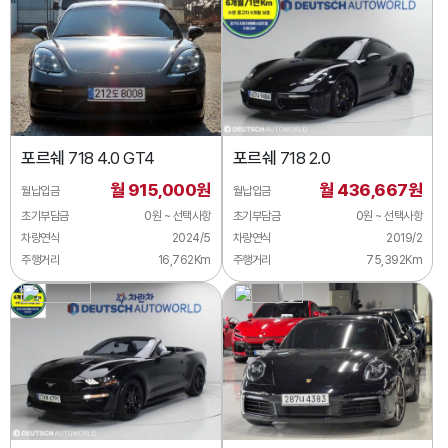
포르쉐
718 4.0 GT4
포르쉐
718 2.0
월 915,000원
월 436,667원
월납입금
월납입금
초기부담금
0원 ~ 선택사항
초기부담금
0원 ~ 선택사항
차량연식
2024/5
차량연식
2019/2
주행거리
16,762Km
주행거리
75,392Km