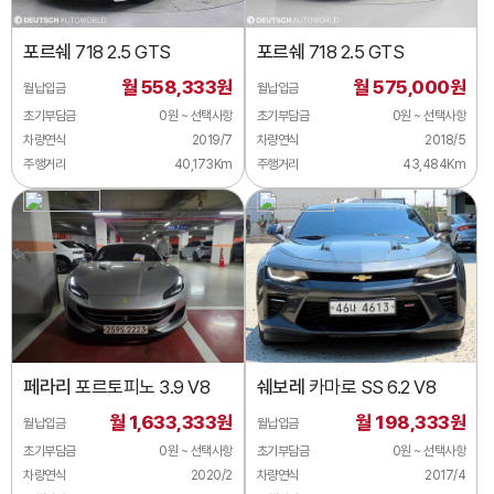
포르쉐
718 2.5 GTS
포르쉐
718 2.5 GTS
월 558,333원
월 575,000원
월납입금
월납입금
초기부담금
0원 ~ 선택사항
초기부담금
0원 ~ 선택사항
차량연식
2019/7
차량연식
2018/5
주행거리
40,173Km
주행거리
43,484Km
페라리
포르토피노 3.9 V8
쉐보레
카마로 SS 6.2 V8
월 1,633,333원
월 198,333원
월납입금
월납입금
초기부담금
0원 ~ 선택사항
초기부담금
0원 ~ 선택사항
차량연식
2020/2
차량연식
2017/4