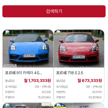
포르쉐
911 카레라 4S
포르쉐
718 S 2.5
카브리올레
월 1,703,333원
월 673,333원
월납입금
월납입금
초기부담금
0원 ~ 선택사항
초기부담금
0원 ~ 선택사항
차량연식
2023/6
차량연식
2021/10
주행거리
15,953Km
주행거리
35,826Km