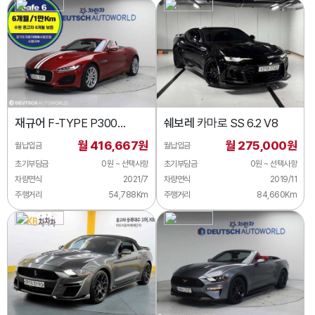
재규어
F-TYPE P300
쉐보레
카마로 SS 6.2 V8
컨버터블
월 416,667원
월 275,000원
월납입금
월납입금
초기부담금
0원 ~ 선택사항
초기부담금
0원 ~ 선택사항
차량연식
2021/7
차량연식
2019/11
주행거리
54,788Km
주행거리
84,660Km