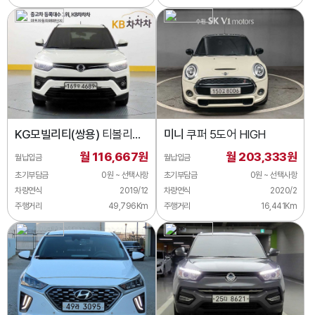
KG모빌리티(쌍용)
티볼리
미니
쿠퍼 5도어 HIGH
티볼리
월 116,667원
월 203,333원
월납입금
월납입금
초기부담금
0원 ~ 선택사항
초기부담금
0원 ~ 선택사항
차량연식
2019/12
차량연식
2020/2
주행거리
49,796Km
주행거리
16,441Km