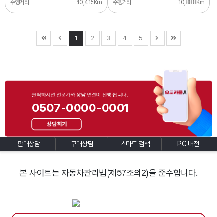
주행거리
40,415Km
주행거리
10,888Km
1
2
3
4
5
0507-0000-0001
판매상담
구매상담
스마트 검색
PC 버전
본 사이트는 자동차관리법(제57조의2)을 준수합니다.