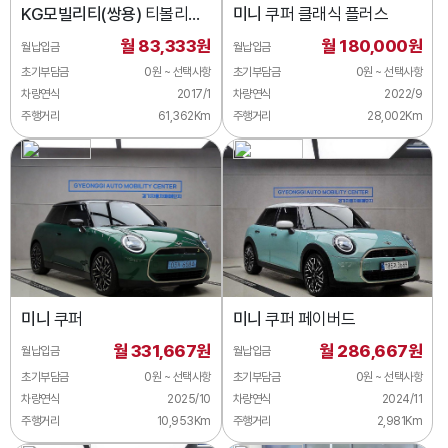
KG모빌리티(쌍용)
티볼리
미니
쿠퍼 클래식 플러스
가솔린 2WD 1.6 LX
월 83,333원
월 180,000원
월납입금
월납입금
초기부담금
0원 ~ 선택사항
초기부담금
0원 ~ 선택사항
차량연식
2017/1
차량연식
2022/9
주행거리
61,362Km
주행거리
28,002Km
미니
쿠퍼
미니
쿠퍼 페이버드
월 331,667원
월 286,667원
월납입금
월납입금
초기부담금
0원 ~ 선택사항
초기부담금
0원 ~ 선택사항
차량연식
2025/10
차량연식
2024/11
주행거리
10,953Km
주행거리
2,981Km