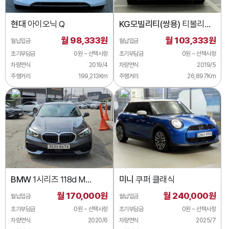
현대
아이오닉 Q
KG모빌리티(쌍용)
티볼리
2WD 가솔린 기어 플러스
월 98,333원
월 103,333원
월납입금
월납입금
초기부담금
0원 ~ 선택사항
초기부담금
0원 ~ 선택사항
차량연식
2019/4
차량연식
2019/5
주행거리
199,213Km
주행거리
26,897Km
BMW
1시리즈 118d M
미니
쿠퍼 클래식
스포츠 퍼스트 에디션
월 170,000원
월 240,000원
월납입금
월납입금
초기부담금
0원 ~ 선택사항
초기부담금
0원 ~ 선택사항
차량연식
2020/6
차량연식
2025/7