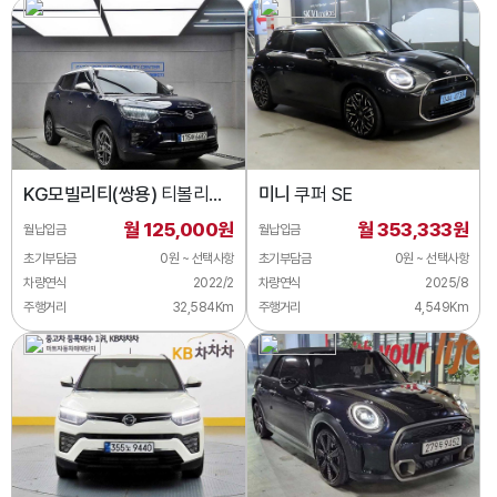
KG모빌리티(쌍용)
티볼리
미니
쿠퍼 SE
2WD 가솔린 1.5
월 125,000원
월 353,333원
월납입금
월납입금
초기부담금
0원 ~ 선택사항
초기부담금
0원 ~ 선택사항
차량연식
2022/2
차량연식
2025/8
주행거리
32,584Km
주행거리
4,549Km