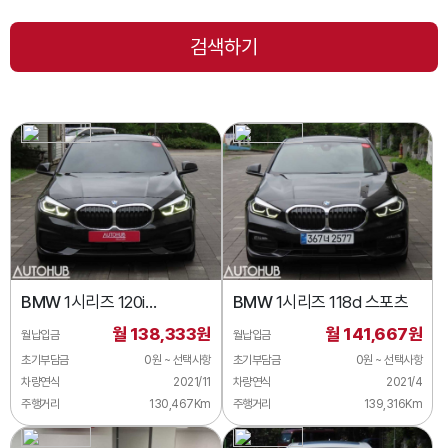
BMW
1시리즈 120i
BMW
1시리즈 118d 스포츠
어드밴티지
월 138,333원
월 141,667원
월납입금
월납입금
초기부담금
0원 ~ 선택사항
초기부담금
0원 ~ 선택사항
차량연식
2021/11
차량연식
2021/4
주행거리
130,467Km
주행거리
139,316Km