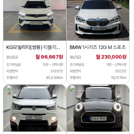
KG모빌리티(쌍용)
티볼리
BMW
1시리즈 120i M 스포츠
2WD 디젤 1.6
월 96,667원
월 230,000원
월납입금
월납입금
초기부담금
0원 ~ 선택사항
초기부담금
0원 ~ 선택사항
차량연식
2020/12
차량연식
2022/5
주행거리
85,639Km
주행거리
18,017Km