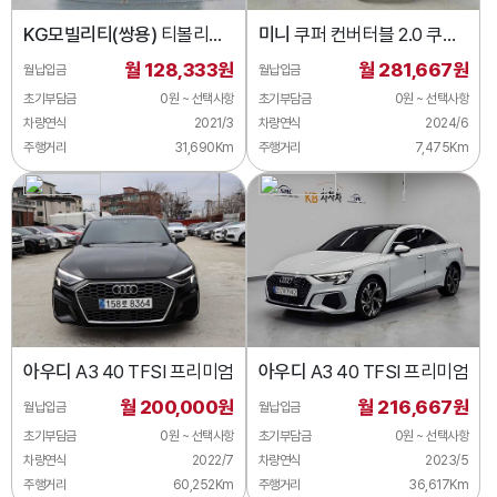
KG모빌리티(쌍용)
티볼리
미니
쿠퍼 컨버터블 2.0 쿠퍼
2WD 가솔린 1.5
S 클래식
월 128,333원
월 281,667원
월납입금
월납입금
초기부담금
0원 ~ 선택사항
초기부담금
0원 ~ 선택사항
차량연식
2021/3
차량연식
2024/6
주행거리
31,690Km
주행거리
7,475Km
아우디
A3 40 TFSI 프리미엄
아우디
A3 40 TFSI 프리미엄
월 200,000원
월 216,667원
월납입금
월납입금
초기부담금
0원 ~ 선택사항
초기부담금
0원 ~ 선택사항
차량연식
2022/7
차량연식
2023/5
주행거리
60,252Km
주행거리
36,617Km